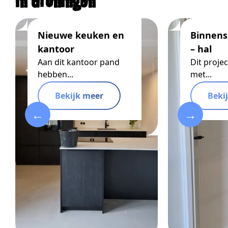
Nieuwe keuken en
Binnens
kantoor
– hal
Aan dit kantoor pand
Dit proje
hebben...
met...
Bekijk meer
Beki